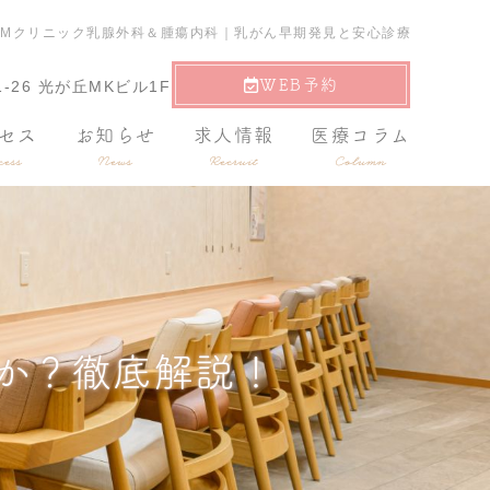
CMクリニック乳腺外科＆腫瘍内科｜乳がん早期発見と安心診療
WEB予約
-26 光が丘MKビル1F
セス
お知らせ
求人情報
医療コラム
ess
News
Recruit
Column
か？徹底解説！