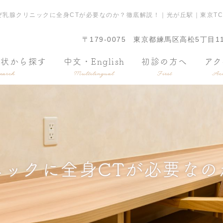
ぜ乳腺クリニックに全身CTが必要なのか？徹底解説！｜光が丘駅｜東京T
〒179-0075
東京都練馬区高松5丁目11
症状から探す
中文・English
初診の方へ
アク
earch
Multilingual
First
Acc
ニックに全身CTが必要なの