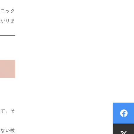
リニック
ながりま
ます。そ
せない検