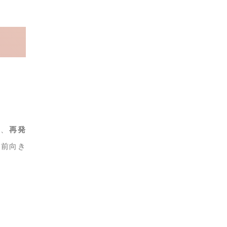
て、
再発
り前向き