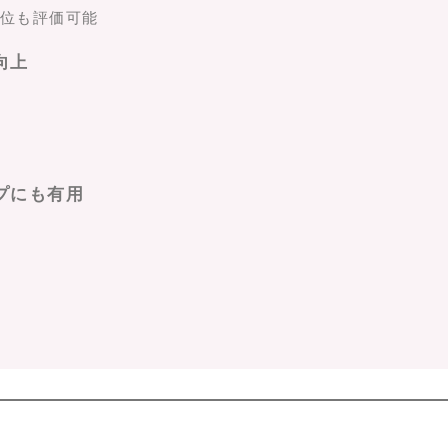
位も評価可能
向上
プにも有用