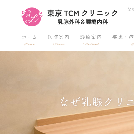
な
ホーム
医院案内
診療案内
疾患・
Home
Clinic
Medical
S
なぜ乳腺クリ