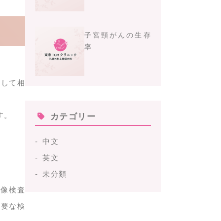
子宮頸がんの生存
率
心して相
す。
カテゴリー
中文
英文
未分類
画像検査
重要な検