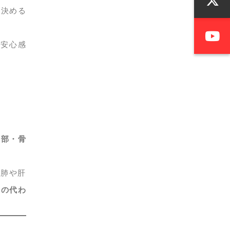
を決める
で安心感
腹部・骨
で肺や肝
ィの代わ