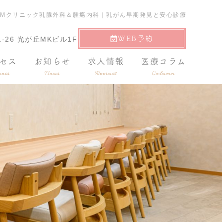
CMクリニック乳腺外科＆腫瘍内科｜乳がん早期発見と安心診療
WEB予約
-26 光が丘MKビル1F
セス
お知らせ
求人情報
医療コラム
ess
News
Recruit
Column