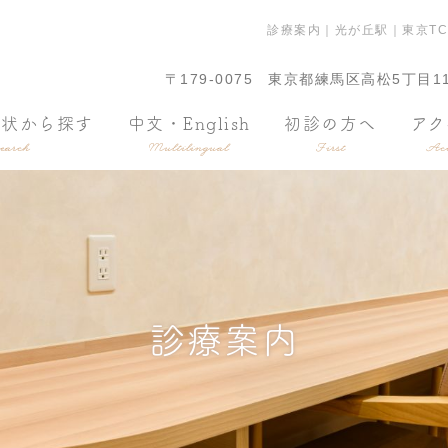
診療案内｜光が丘駅｜東京T
〒179-0075
東京都練馬区高松5丁目11
症状から探す
中文・English
初診の方へ
アク
earch
Multilingual
First
Acc
診療案内