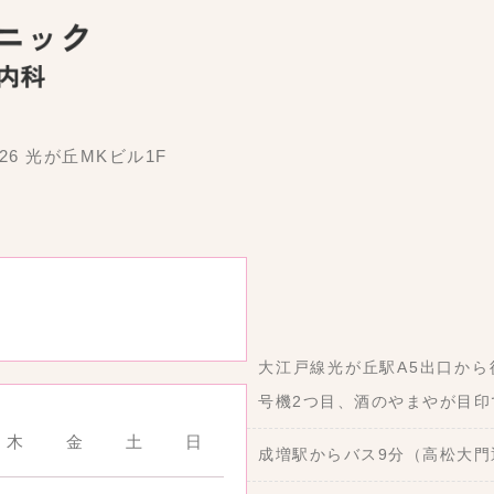
26 光が丘MKビル1F
大江戸線光が丘駅A5出口から
号機2つ目、酒のやまやが目印
木
金
土
日
成増駅からバス9分（高松大門