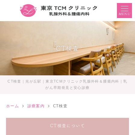
MENU
CT検査
CT検査｜光が丘駅｜東京TCMクリニック乳腺外科＆腫瘍内科｜乳
がん早期発見と安心診療
ホーム
診療案内
CT検査
CT検査について