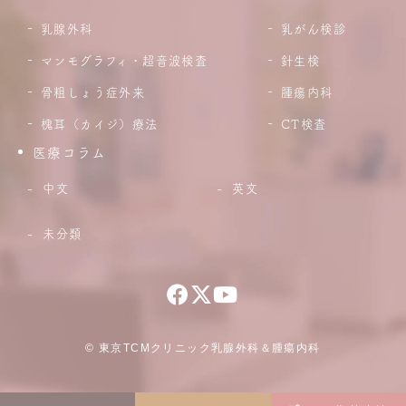
乳腺外科
乳がん検診
マンモグラフィ・超音波検査
針生検
骨粗しょう症外来
腫瘍内科
槐耳（カイジ）療法
CT検査
医療コラム
中文
英文
未分類
© 東京TCMクリニック乳腺外科＆腫瘍内科