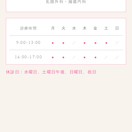
乳腺外科・腫瘍内科
月
火
水
木
金
土
日
診療時間
●
●
／
●
●
●
／
9:00-13:00
●
●
／
●
●
／
／
14:00-17:00
休診日：水曜日、土曜日午後、日曜日、祝日