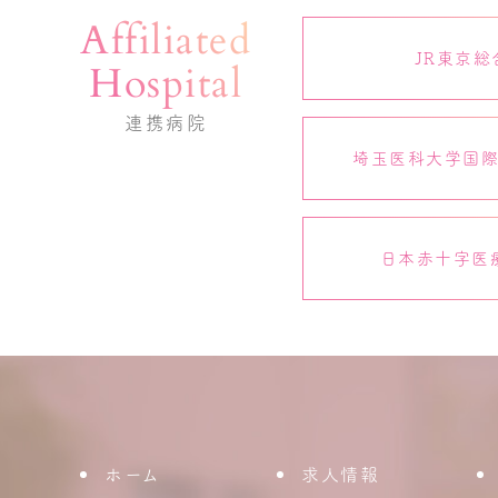
Affiliated
JR東京総
Hospital
連携病院
埼玉医科大学国
日本赤十字医
ホーム
求人情報