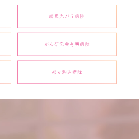
練馬光が丘病院
がん研究会有明病院
都立駒込病院