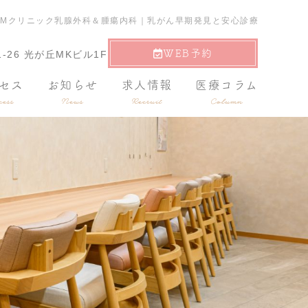
CMクリニック乳腺外科＆腫瘍内科｜乳がん早期発見と安心診療
WEB予約
-26 光が丘MKビル1F
セス
お知らせ
求人情報
医療コラム
ess
News
Recruit
Column