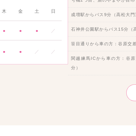
号機2つ目、酒のやまやが目印
木
金
土
日
成増駅からバス9分（高松大門
石神井公園駅からバス15分（
●
●
●
／
笹目通りから車の方：谷原交差
●
●
／
／
関越練馬ICから車の方：谷原
分）