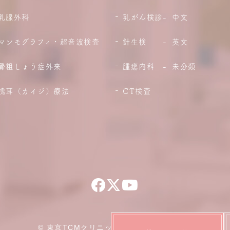
乳腺外科
乳がん検診
中文
マンモグラフィ・超音波検査
針生検
英文
骨粗しょう症外来
腫瘍内科
未分類
槐耳（カイジ）療法
CT検査
© 東京TCMクリニック乳腺外科＆腫瘍内科